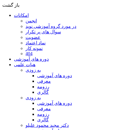
باز گشت
امکانات
انجمن
در مورد گروه آموزشی نوید
سوال های پر تکرار
عضویت
نماد اعتماد
نمونه کار
404
دوره های آموزشی
هیات علمی
به زودی
دوره های آموزشی
معرفی
رزومه
گالری
به زودی
دوره های آموزشی
معرفی
رزومه
گالری
دکتر مجید محمود علیلو