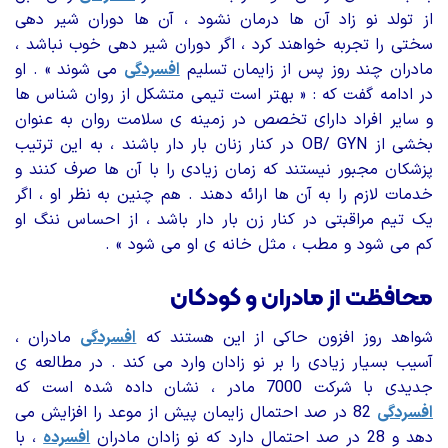
از تولد نو زاد آن ها درمان نشود ، آن ها دوران شیر دهی
سختی را تجربه خواهند کرد ، اگر دوران شیر دهی خوب نباشد ،
مادران چند روز پس از زایمان تسلیم
افسردگی
می شوند » . او
در ادامه گفت که : « بهتر است تیمی متشکل از روان شناس ها
و سایر افراد دارای تخصص در زمینه ی سلامت روان به عنوان
بخشی از OB/ GYN در کنار زنان بار دار باشند ، به این ترتیب
پزشکان مجبور نیستند که زمان زیادی را با آن ها صرف کنند و
خدمات لازم را به آن ها ارائه دهند . هم چنین به نظر او ، اگر
یک تیم مراقبتی در کنار زن بار دار باشد ، از احساس ننگ او
کم می شود و مطب ، مثل خانه ی او می شود » .
محافظت از مادران و کودکان
شواهد روز افزون حاکی از این هستند که
افسردگی
مادران ،
آسیب بسیار زیادی را بر نو زادان وارد می کند . در مطالعه ی
جدیدی با شرکت 7000 مادر ، نشان داده شده است که
افسردگی
82 در صد احتمال زایمان پیش از موعد را افزایش می
دهد و 28 در صد احتمال دارد که نو زادان مادران
افسرده
، با