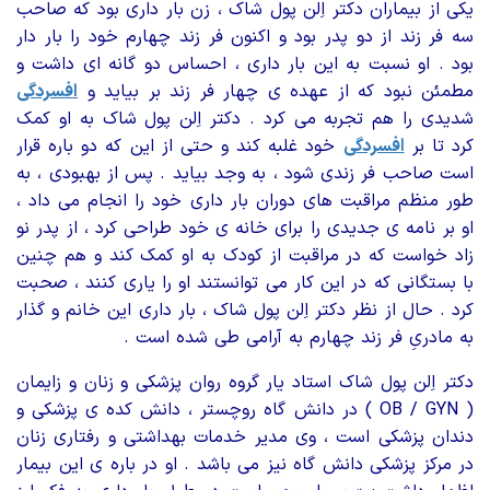
یکی از بیماران دکتر اِلن پول شاک ، زن بار داری بود که صاحب
سه فر زند از دو پدر بود و اکنون فر زند چهارم خود را بار دار
بود . او نسبت به این بار داری ، احساس دو گانه ای داشت و
مطمئن نبود که از عهده ی چهار فر زند بر بیاید و
افسردگی
شدیدی را هم تجربه می کرد . دکتر اِلن پول شاک به او کمک
کرد تا بر
افسردگی
خود غلبه کند و حتی از این که دو باره قرار
است صاحب فر زندی شود ، به وجد بیاید . پس از بهبودی ، به
طور منظم مراقبت های دوران بار داری خود را انجام می داد ،
او بر نامه ی جدیدی را برای خانه ی خود طراحی کرد ، از پدر نو
زاد خواست که در مراقبت از کودک به او کمک کند و هم چنین
با بستگانی که در این کار می توانستند او را یاری کنند ، صحبت
کرد . حال از نظر دکتر اِلن پول شاک ، بار داری این خانم و گذار
به مادریِ فر زند چهارم به آرامی طی شده است .
دکتر اِلن پول شاک استاد یار گروه روان پزشکی و زنان و زایمان
( OB / GYN ) در دانش گاه روچستر ، دانش کده ی پزشکی و
دندان پزشکی است ، وی مدیر خدمات بهداشتی و رفتاری زنان
در مرکز پزشکی دانش گاه نیز می باشد . او در باره ی این بیمار