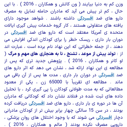
وزن کم به دنیا بیایند ( ون کاتش و همکاران ، 2016 ) . با این
حال ، کم تر پیش می آید که مادران حامله تمایل به مصرف
دارو های ضد
افسردگی
داشته باشند . شواهد موجود دارای
یافته های متفاوتی هستند ، کار گروه خدمات پیش گیری ایالات
متحده ی آمریکا معتقد است که دارو های ضد
افسردگی
در
دوران بار داری ، ریسک خطر را برای کودکان اندکی افزایش می
دهند ، از جمله خطراتی که این نهاد نام برده است ، عبارت اند
از :
تولد پیش از موعد ، تشنج ، نا به هنجاری های مهم و مرگ
(
او کانر و همکاران ، 2016 ) . پژوهش جدید تری که پس از
مطالعه ی این نهاد ارائه شد ، نشان می دهد که اثر دارو های
ضد
افسردگی
در دوران بار داری ، مدت ها پس از آن باقی می
ماند . مطالعه ای تقریباً با 65000 زن ، یکی از معدود
مطالعاتی که به مدت طولانی کودکان را پی گیری کرد ، با تحلیل
داده های ثبت شده در فنلاند نشان داد که کودکانی که مادران
آن ها در دوره ی بار داری ، دارو های ضد
افسردگی
دریافت کرده
بودند ، در سن 15 سالگی چهار برابر بیش تر از کودکان مادرانی
دچار
افسردگی
می شوند که با وجود اختلال های روان پزشکی ،
دارویی مصرف نکرده بودند ( مالم و همکاران ، 2016 ) .