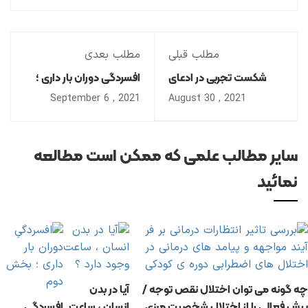
مطلب قبلی
مطلب بعدی
شکست تجربی در ادعای
افسردگیِ دوران بار داری ؛
فقدان نظریه ی ذهن در
بخش دوم
2021 , September 6
2021 , August 30
افراد دارای اختلال اوتیسم
سایر مطالب علمی که ممکن است مطالعه
نمائید
چه گونه می توان اختلال نقص توجه /
آیا در بدن
بیش فعالی را از اختلال شخصیت مرزی
انسان ، ساعت
افسردگیِ