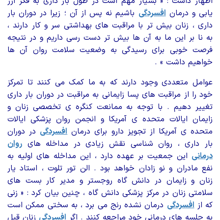
اظهار داشت : « بسیار مهم است در طول بار داری به فکر ارز
یابی و درمان
افسردگی
باشیم نه پس از آن ؛ زیرا در دوران بار
داری ، زنان بیش تر با مراقبت های بهداشتی سر و کار دارند ،
به نا بر این ما به آن ها بیش تر دست رسی داریم و در نتیجه
فرصت خوبی برای رسیدگی به وضعیت سلامت روان آن ها
خواهیم داشت » .
عوامل متعددی وجود دارند که به ما کمک می کنند تا تمرکز
خود را از مراقبت های پسا زایمانی به مراقبت در دوران بار داری
تغییر دهیم . با توجه به ممانعت کنگره ی تخصصی زنان و
زایمان ایالات متحده ی آمریکا و انجمن روان پزشکی ایالات
متحده ی آمریکا از تجویز دارو برای درمان
افسردگی
در دوران
بار داری ، روان شناسی نقش زیادی در مداخله های
روان
درمانی
این جمعیت بر عهده دارد ، این مداخله های اولیه به
نفع مادران و نو زادان خواهد بود . الن تور تلوت ، استاد یار
زنان و زایمان در دانش گاه روجستر و مدیر کار بست های
سلامتی زنان در مرکز پزشکی دانش گاه ، چنین بیان کرد : « زنی
که از
افسردگی
درمان نشده رنج می برد ، به سختی ممکن است
به جلسه های درمانی خود مراجعه کنند . اگر
افسردگی
زنان قبل