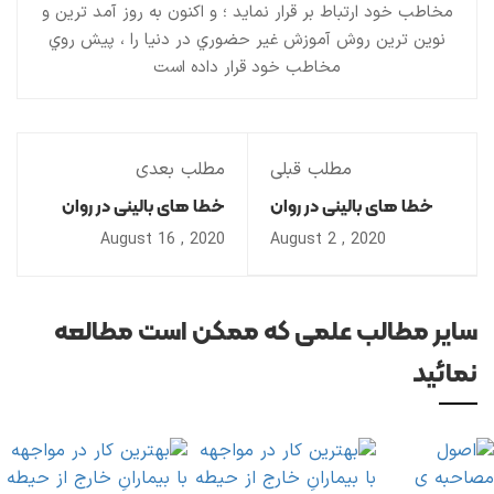
مخاطب خود ارتباط بر قرار نمايد ؛ و اکنون به روز آمد ترين و
نوين ترين روش آموزش غير حضوري در دنيا را ، پيش روي
مخاطب خود قرار داده است
مطلب قبلی
مطلب بعدی
خطا های بالینی در روان
خطا های بالینی در روان
درمانی رفتاری - شناختی ؛
درمانی رفتاری – شناختی ؛
2020 , August 16
2020 , August 2
خطای نوع اول عدم تحلیل
خطای نوع چهارم تاکید
کار کردی
بیش از حد بر اتحاد درمانی
سایر مطالب علمی که ممکن است مطالعه
نمائید