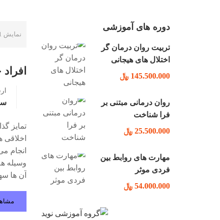
دوره های آموزشی
نمایش 1 الی 10 از 70 نتیجه
تربیت روان درمان گر
اختلال های هیجانی
افراد 
145.500.000 ﷼
ار
روان درمانی مبتنی بر
سو
فرا شناخت
تمایز گذ
25.500.000 ﷼
اخلاقی ه
انجام می
مهارت های روابط بین
وسیله هم
فردی موثر
آن ها سه
54.000.000 ﷼
مشاه