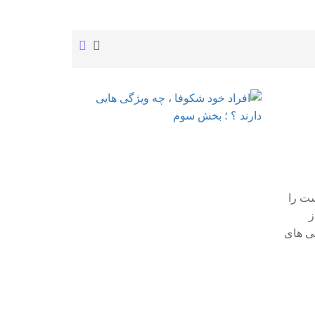
ست را
ز
شی های