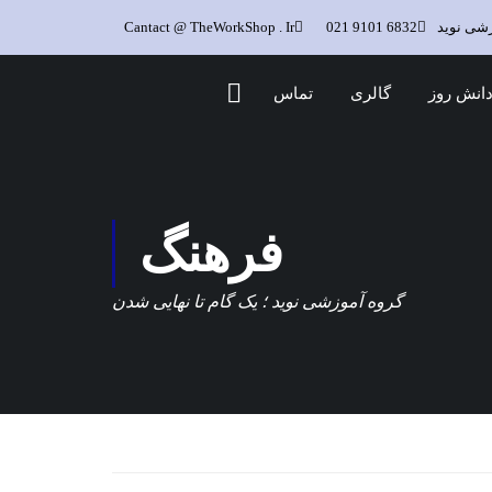
زشی نوید
6832 9101 021
Cantact @ TheWorkShop . Ir
انش روز
گالری
تماس
فرهنگ
گروه آموزشی نوید ؛ یک گام تا نهایی شدن