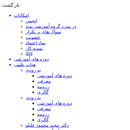
باز گشت
امکانات
انجمن
در مورد گروه آموزشی نوید
سوال های پر تکرار
عضویت
نماد اعتماد
نمونه کار
404
دوره های آموزشی
هیات علمی
به زودی
دوره های آموزشی
معرفی
رزومه
گالری
به زودی
دوره های آموزشی
معرفی
رزومه
گالری
دکتر مجید محمود علیلو