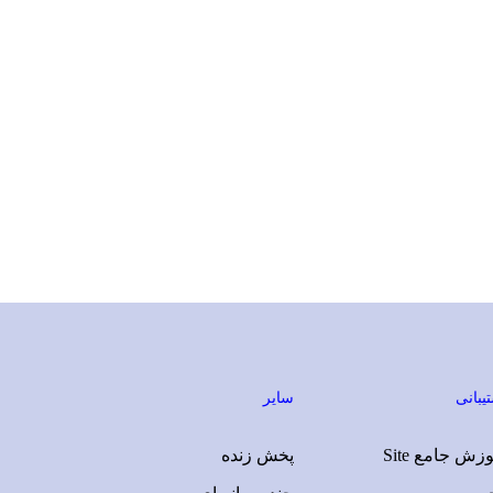
یبانی
سایر
زش جامع Site
پخش زنده