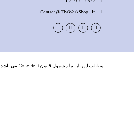
6832 9101 021
Contact @ TheWorkShop . Ir
Instagram
LinkedIn
Google
Facebook
Plus
مطالب این تار نما مشمول قانون Copy right می باشد
و