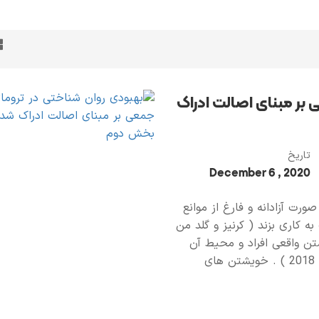
بر مبنای اصالت ادراک
تاریخ
2020 , December 6
ورت آزادانه و فارغ از موانع
 کاری بزند ( کرنیز و گلد من
یشتن واقعی افراد و محیط آن
ها با هم تناسب داشته باشند ( شام در و سد کیدز ، 2018 ) . خویشتن های