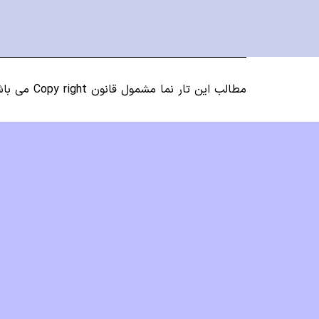
Instagram
LinkedIn
Google
Facebook
Plus
مطالب این تار نما مشمول قانون Copy right می باشد