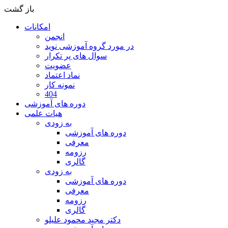
باز گشت
امکانات
انجمن
در مورد گروه آموزشی نوید
سوال های پر تکرار
عضویت
نماد اعتماد
نمونه کار
404
دوره های آموزشی
هیات علمی
به زودی
دوره های آموزشی
معرفی
رزومه
گالری
به زودی
دوره های آموزشی
معرفی
رزومه
گالری
دکتر مجید محمود علیلو