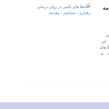
مه
بسیاری
 این
طا های
 ، به