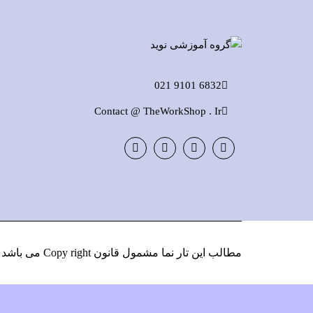
6832 9101 021
Contact @ TheWorkShop . Ir
Instagram
LinkedIn
Google
Facebook
Plus
مطالب این تار نما مشمول قانون Copy right می باشد
و