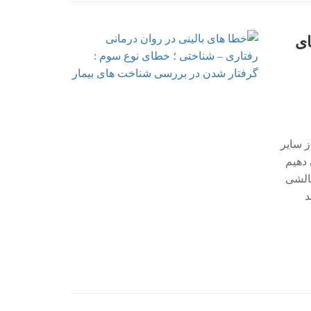
ای
را از سایر
ما ما ترجیح می دهیم
چالشی
هد