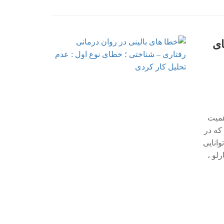
ای
همیت
 2011 ) تأکید دارند که در
وانایی
لو ،