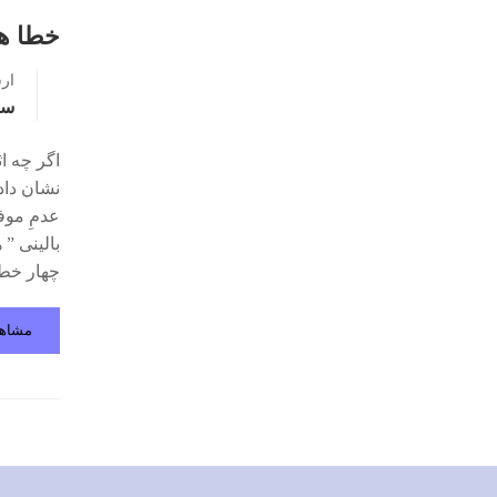
خطا ها
ار
سو
نشان داد
بالینی ” 
چهار خطا
مشاه