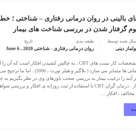
ی بالینی در روان درمانی رفتاری – شناختی ؛ خط
م گرفتار شدن در بررسی شناخت های بیمار
سال شده توسط
طبقه بندی
تاریخ
لماز دینی
روان درمانی رفتاری - شناختی
2020 , June 6
یکی از مشخصات کار بست های CBT ، به چالش کشیدن افکار است که آن 
روان درمانی ها متمایز می سازد ( بلاگیز و هیلز نورث ، 2000) . ا
ر آیند را ترغیب بیمار به بررسی صحت باورهای وی در نظر بگیریم نه 
برای بیمار . درمان گران CBT با استفاده از ثبت روزانه ی افکار و بررسی شوا
مخالف ، افکار …
ده