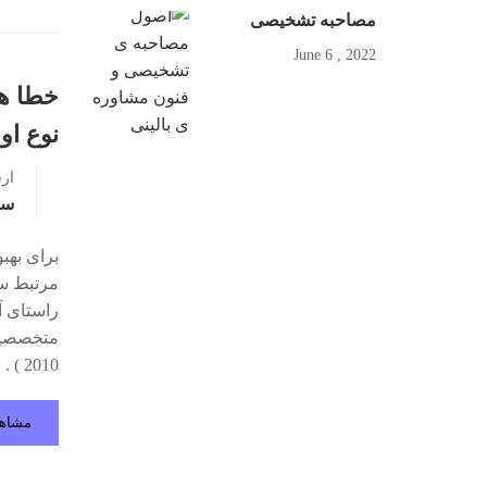
مصاحبه تشخیصی
2022 , June 6
خطا ها
نوع او
ار
سو
برای بهب
راستای آ
متخصصین 
2010 ) . این تلاش ها خالی از …
مشاه