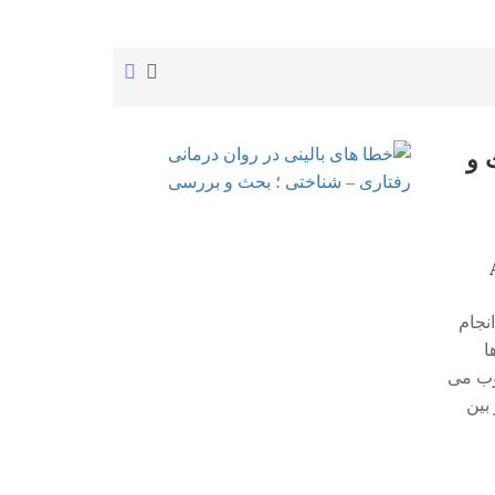
 و
نجام
ا
درمان محسوب می
بین