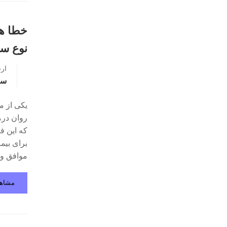
خطا ها
نوع سو
ار
سو
که این ف
موافق و 
مشاه