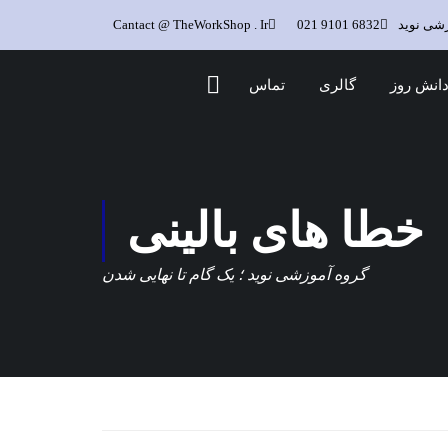
زشی نوید
6832 9101 021
Cantact @ TheWorkShop . Ir
انش روز
گالری
تماس
خطا های بالینی
گروه آموزشی نوید ؛ یک گام تا نهایی شدن