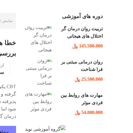
دوره های آموزشی
نمایش 1 الی 10 از 70 نتیجه
تربیت روان درمان گر
اختلال های هیجانی
خطا ها
145.500.000 ﷼
بررسی
روان درمانی مبتنی بر
ار
فرا شناخت
سو
25.500.000 ﷼
CBT
گرفته و 
مهارت های روابط بین
فردی موثر
شود اما 
54.000.000 ﷼
درمان گ
مشاه