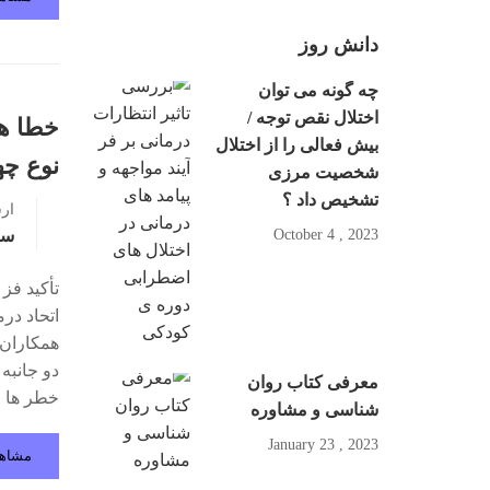
دانش روز
چه گونه می توان
اختلال نقص توجه /
خطا ها
بیش فعالی را از اختلال
نوع چه
شخصیت مرزی
تشخیص داد ؟
ار
2023 , October 4
سو
تأکید فز
دو جانبه 
معرفی کتاب روان
خطر ها 
شناسی و مشاوره
2023 , January 23
مشاه