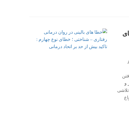
ای
فتن
( ادیز و
، بر مبنای اصول CBT ، درمان تلاشی
اع