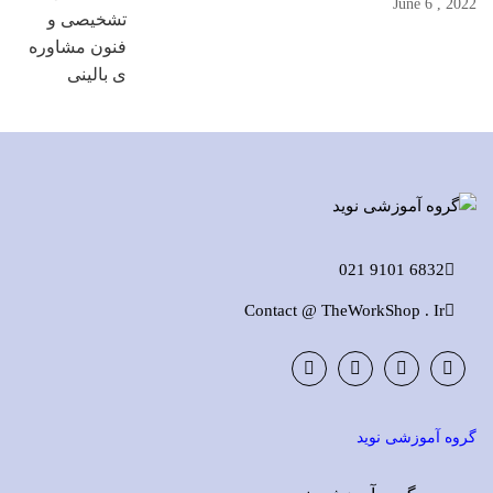
2022 , June 6
6832 9101 021
Contact @ TheWorkShop . Ir
Instagram
LinkedIn
Google
Facebook
Plus
گروه آموزشی نوید