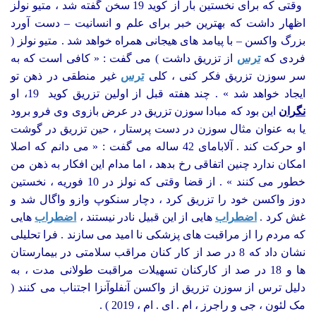
وقتی که برای نخستین بار از کوید 19 سخن گفته شد ، متیو نولز
اظهار داشت که بهترین خبر برای علم و انسانیت – دست آورد
بزرگ واکسن – با پیامد های هیجانی همراه خواهد شد . متیو نولز (
فردی که
ترس
از تزریق داشت ) می گفت : « کافی است که به
سر سوزن تزریق فکر کنی ، کلی
ترس
غیر منطقی در ذهن تو
ایجاد خواهد شد » . چند هفته قبل از اولین تزریق کوید 19، او
نگران
این بود که مبادا سوزن تزریق در عرض بازوی وی فرو برود
یا به عنوان مثال سوزن در دست پرستار ، حین تزریق در گوشت
او حرکت کند . آلابامای 42 ساله می گفت : « می دانم که اصلا
امکان ندارد چنین اتفاقی رخ بدهد ، اما مدام این افکار به ذهن من
خطور می کنند » . از قضا وقتی که نولز در 10 فوریه ، نخستین
دوز واکسن خود را تزریق کرد ، دچار سنکوپ وازو واگال شد و
غش کرد .
اضطراب
هایی از این قبیل نادر نیستند ،
اضطراب
هایی
که مردم را از مراقبت های پزشکی نا امید می سازند . فرا تحلیلی
نشان داد که 8 در صد از کار کنان مراقب سلامتی در بیمارستان
ها و 18 در صد از کارکنان تسهیلات مراقبت طولانی مدت ، به
دلیل ترس از سوزن تزریق از واکسن آنفلوآنزا اجتناب می­ کنند (
مک لئون ، جی و راجرز ، ام . ای . ام ، 2019 ) .