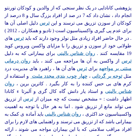
پژوهشی کانادایی در یک نظر سنجی که از والدین و کودکان تورنتو
انجام داد ، نشان داد که 7 در صد از افراد بزرگ سال و 8 درصد از
کودکان از سوزن تزریق می ترسند و این
ترس
دلیل اصلی آن ها
برای عدم پی گیری واکسیناسیون است ( تادیو و همکاران ، 2012 )
. در حال حاضر افراد زیادی مثل نولز وجود دارند که باید
ترس
های
طولانی خود از سوزن و تزریق را با مزایای واکسن ویروس کوید
19 مقایسه کنند .
روان شناس بالینی
برای بیمارانی که به دلیل
ترس
از واکسن به آن ها مراجعه می کنند ، باید
روان درمانی
مبتنی بر مواجهه
برای
ترس
های آن ها ، راهبرد های مدیریت درد
مثل
توجه بر گردانی
،
چهار چوب بندی مجدد مثبت
و استفاده از
کرم های بی حس کننده را به کار بگیرد . کاترین برین ،
روان
شناس بالینی
و استاد یار دانش گاه کال گری و آلبرتا ء کانادا
اظهار داشت : « مشخص نیست که چه میزان از
ترس
از تزریق
می­ تواند مانع از تزریق شود . اما به هر حال با توجه به اهمیت
واکسیناسیون حد اکثری ،
روان شناس بالینی
باید آماده ی کمک به
بیمارانی باشد که از تزریق می ترسند و راهنمایی های لازم را برای
افراد مراقب سلامتی که با این بیماران مواجه می شوند ، ارائه