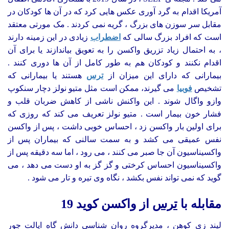
آمریکا اقدام به گرد آوری عکس هایی کرد که در آن ها کودکان در
مقابل سر سوزن های بزرگ ، گریه نمی کردند . مک مورتی معتقد
است که افراد بزرگ سالی که
اضطراب
زیادی در این زمینه دارند
، به احتمال زیاد تزریق واکسن را به تعویق بیاندازند یا برای آن
اقدام نکنند و کودکان هم به طور کامل از آن ها دوری کنند .
بیمارانی که دارای این میزان از
ترس
هستند یا بیمارانی که
تشخیص
فوبیا
می گیرند، ممکن است مثل متیو نولز دچار سنکوپ
وازو واگال شوند . این واکنش ناشی از کاهش ضربان قلب و
فشار خون بیمار است . متیو نولز تعریف می کند که روزی که
برای اولین بار واکسن زد ، احساس خوبی داشت ، پس از واکسن
نفس عمیقی می کشد و به سمت سالنی که بیماران پس از
واکسیناسیون آن جا صبر می کنند ، می رود ، اما سه دقیقه پس از
واکسیناسیون احساس کرختی و گز گز به او دست می دهد ، می
گوید که نمی تواند نفس بکشد ، نگاه وی تیره و تار می شود .
مقابله با
ترس
از واکسن کوید 19
لیند زی کوهن ، مدیرگروه روان شناسی دانش گاه ایالت جور