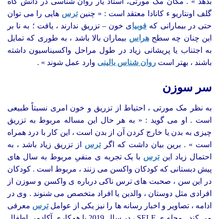
بدهد » . مگان مک مورتی، استاد یار روان شناسی در دانش گاه
گلف اونتاریو ء کانادا معتقد است : « چنین
ترس
هایی را می توان
حتی در بیمارانی که
فوبیا
ی خون – تزریق ندارند ، یافت ؛ به نا بر
این چنان چه سطح
هراس
بیماران بالا باشد ، به طوری که تمایل
به اجتناب یا پریشانی زیاد در طول مراحل واکسیناسیون داشته
باشند ، بهتر است
روان شناس بالینی
وارد عمل شوند » .
سر سوزن
به نظر مک مورتی ، احتیاط از تزریق و خون امری نسبتاً طبیعی
است . او می­ گوید : « به هر حال این مساله مربوط به تزریق
چیزی به بدن یا خارج کردن آن از بدن است ، این کار با درد همراه
است » . برین بیان داشت که اگر
ترس
از تزریق زیاد باشد ، به
احتمال زیاد این
ترس
با یک تجربه ی منفیِ مربوط به سال های
پیش دبستانی که کودکان واکسن می زنند ، مربوط است . کودکان
در این سن ، صحبت های ترس ناکی درباره ی واکسن و سوزن از
افرادی مثل دوستان ، والدین یا افراد متخصص می شنوند . وی در
ادامه ، تصاویر و اخبار رسانه ها را نیز یکی از عوامل
ترس
معرفی
می کند . مجله ی SELF ، در سال 2019 با همکاری آکادمی اطفال