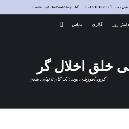
زشی نوید
6832 9101 021
Cantact @ TheWorkShop . Ir
انش روز
گالری
تماس
 خلق اخلال گر
گروه آموزشی نوید ؛ یک گام تا نهایی شدن