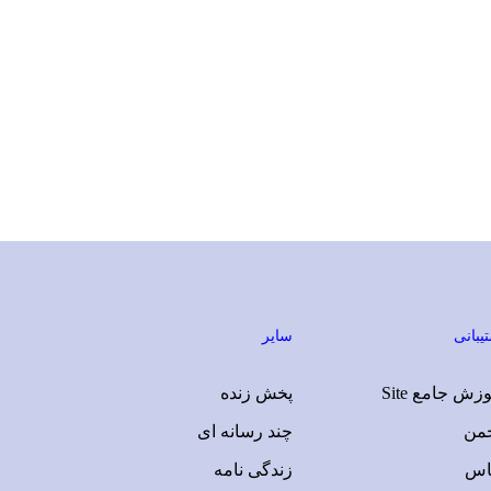
یبانی
سایر
زش جامع Site
پخش زنده
جمن
چند رسانه ای
اس
زندگی نامه