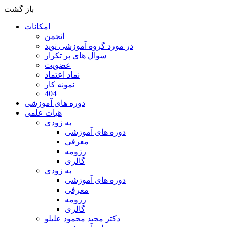
باز گشت
امکانات
انجمن
در مورد گروه آموزشی نوید
سوال های پر تکرار
عضویت
نماد اعتماد
نمونه کار
404
دوره های آموزشی
هیات علمی
به زودی
دوره های آموزشی
معرفی
رزومه
گالری
به زودی
دوره های آموزشی
معرفی
رزومه
گالری
دکتر مجید محمود علیلو