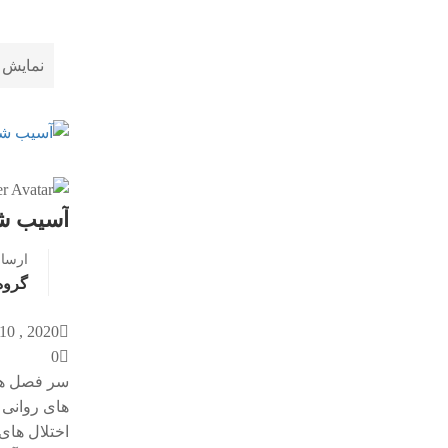
نمایش 1 الی 10 از 70 نتیج
آسیب شن
ارسا
گروه
2020 , July 10
0
سر فصل های
های روانی 
اختلال های