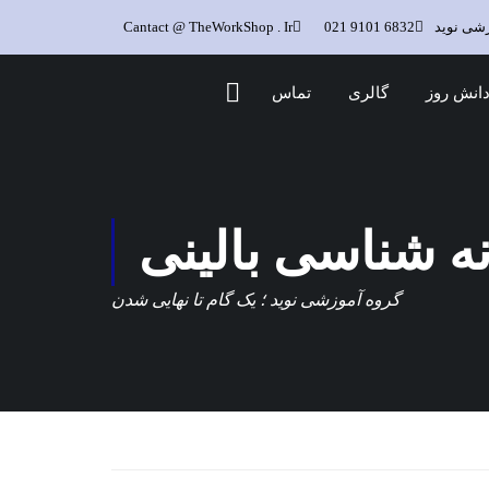
زشی نوید
6832 9101 021
Cantact @ TheWorkShop . Ir
انش روز
گالری
تماس
ه شناسی بالینی
گروه آموزشی نوید ؛ یک گام تا نهایی شدن