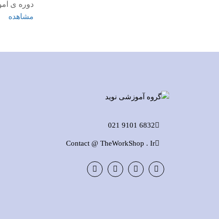
دوره ی آم
مشاهده
6832 9101 021
Contact @ TheWorkShop . Ir
Instagram
LinkedIn
Google
Facebook
Plus