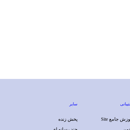
یبانی
سایر
زش جامع Site
پخش زنده
جمن
چند رسانه ای