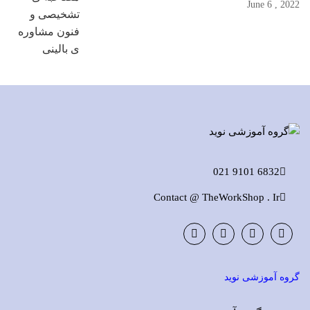
2022 , June 6
6832 9101 021
Contact @ TheWorkShop . Ir
Instagram
LinkedIn
Google
Facebook
Plus
گروه آموزشی نوید