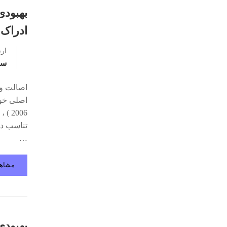
بهبودی
ادراک
ار
سو
اصالت و 
اصلی خوی
2006
…
مشاه
بهبودی