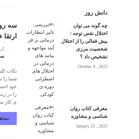
دانش روز
سه رو
چه گونه می توان
اختلال نقص توجه /
ارتقا 
بیش فعالی را از اختلال
شخصیت مرزی
ار
سو
تشخیص داد ؟
2023 , October 4
نکات کلی
شما را ت
خود احسا
را در زن
ی کار م
معرفی کتاب روان
شناسی و مشاوره
مشاه
2023 , January 23