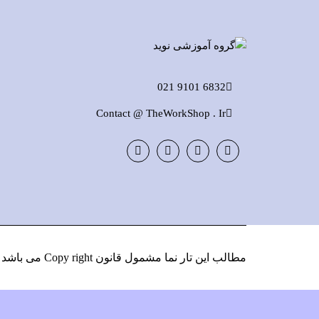
6832 9101 021
Contact @ TheWorkShop . Ir
Instagram
LinkedIn
Google
Facebook
Plus
مطالب این تار نما مشمول قانون Copy right می باشد
و