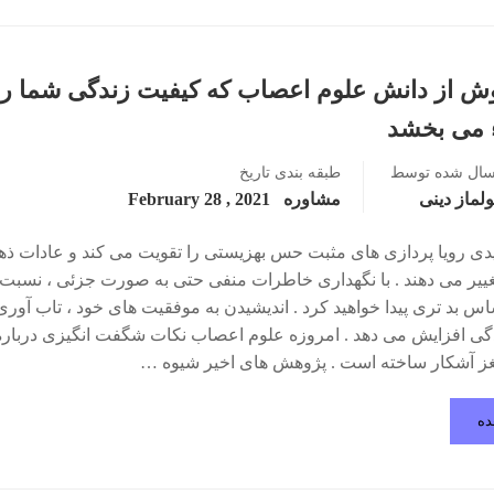
ش از دانش علوم اعصاب که کیفیت زندگی شما را
ء می بخشد
سال شده توسط
طبقه بندی
تاریخ
لماز دینی
مشاوره
2021 , February 28
دی رویا پردازی های مثبت حس بهزیستی را تقویت می کند و عادات ذه
غییر می دهند . با نگهداری خاطرات منفی حتی به صورت جزئی ، نسبت 
س بد تری پیدا خواهید کرد . اندیشیدن به موفقیت های خود ، تاب آور
دگی افزایش می دهد . امروزه علوم اعصاب نکات شگفت انگیزی درباره
غز آشکار ساخته است . پژوهش های اخیر شیوه …
ده