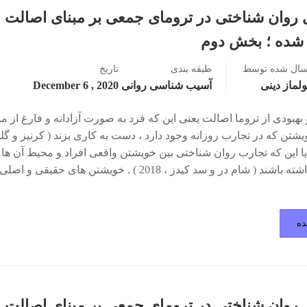
 روان شناختی در ترومای جمعی بر مبنای اصالت
 شده ؛ بخش دوم
سال شده توسط
طبقه بندی
تاریخ
لماز دینی
آسیب شناسی روانی
2020 , December 6
بهبودی از تروما اصالت یعنی این که فرد به صورت آزادانه و فارغ از مو
شتن که در تجارب روزانه وجود دارد ، دست به کاری بزند ( کرنیز و گلد
 ) ، یا این که تجارب روان شناختی بین خویشتن واقعی افراد و محیط آن ها 
تناسب داشته باشند ( شام در و سد کیدز ، 2018 ) . خویشتن های حقیقی
ده
 روان شناختی در ترومای جمعی بر مبنای اصالت