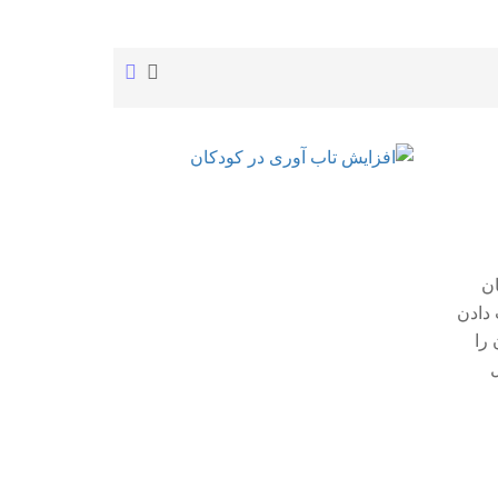
ودکان
از دست دادن
 را
ل