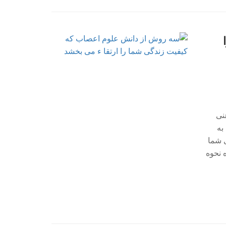
نی
به
ی شما
 نحوه