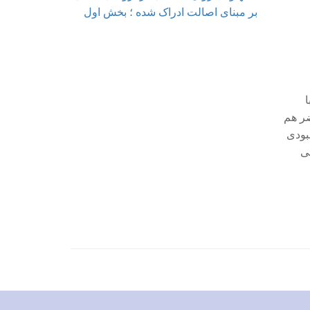
ا
ضر هم
بودی
می