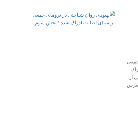
جمعی
راک
 از
سترس