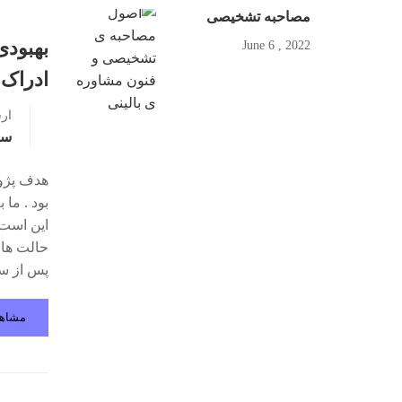
مصاحبه تشخیصی
بهبودی
2022 , June 6
ادراک
ار
سو
هدف پژو
بود . ما
این است 
حالت ها
پس از سانحه ( PTSD ) .
مشاه