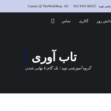
زشی نوید
6832 9101 021
Cantact @ TheWorkShop . Ir
انش روز
گالری
تماس
تاب آوری
گروه آموزشی نوید ؛ یک گام تا نهایی شدن