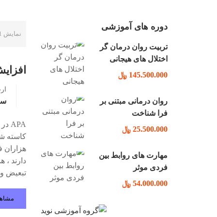
دوره های آموزشی
نمایش 1 الی 10 از 70 نتیجه
تربیت روان درمان گر
اختلال های هیجانی
افزایش
145.500.000 ﷼
ار
روان درمانی مبتنی بر
سو
فرا شناخت
25.500.000 ﷼
هزاران ف
مهارت های روابط بین
دارند ، 
فردی موثر
تبعیض و 
54.000.000 ﷼
مشاه