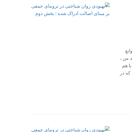
انع
 من ،
با هم
 و اصلی که در