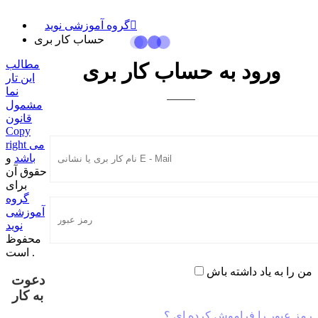
گروه آموزشی نوید
حساب کار بری
مطالب
ورود به حساب کار بری
این تار
نما
مشمول
قانون
Copy
right می
باشد
و
حقوق آن
برای
گروه
آموزشی
نوید
محفوظ
است .
من را به یاد داشته باش
دعوت
به کار
رمز عبور را فراموش کرده ای ؟