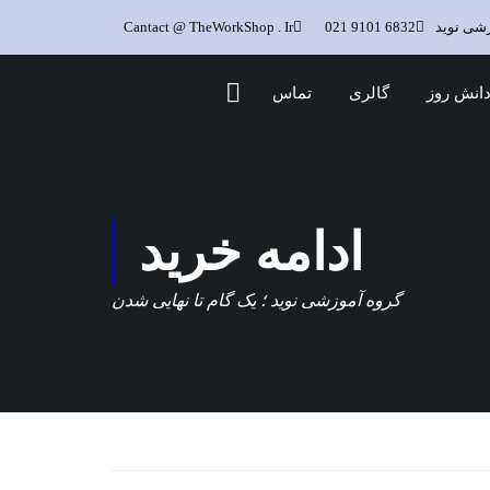
زشی نوید
6832 9101 021
Cantact @ TheWorkShop . Ir
انش روز
گالری
تماس
ادامه خرید
گروه آموزشی نوید ؛ یک گام تا نهایی شدن