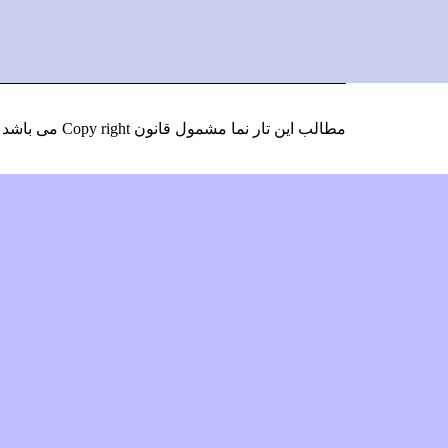
Instagram
LinkedIn
Google
Facebook
Plus
مطالب این تار نما مشمول قانون Copy right می باشد
و