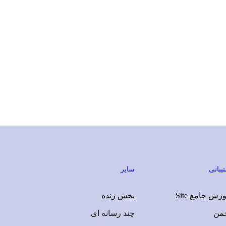
یبانی
سایر
زش جامع Site
پخش زنده
جمن
چند رسانه ای