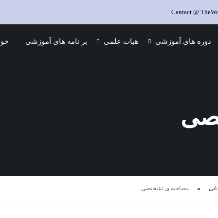
Cantact @ TheWor
دوره های آموزشی
هیات علمی
بر نامه های آموزشی
خود
صی
مصاحبه ی تشخیصی