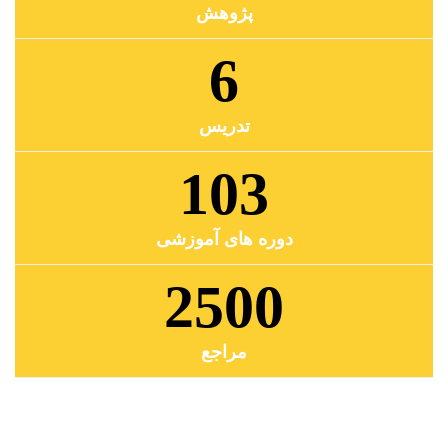
پژوهش
6
تدریس
103
دوره های آموزشی
2500
مراجع